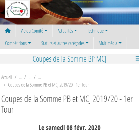
Panneau de gestion des cookies
Comité Départemental de la Somme de Tennis de Table
Vie du Comité
Actualités
Technique
Compétitions
Statuts et autres catégories
Multimédia
Coupes de la Somme BP MCJ
Accueil
Coupes de la Somme PB et MCJ 2019/20 - 1er Tour
Coupes de la Somme PB et MCJ 2019/20 - 1er
Tour
Le
samedi
08
févr.
2020