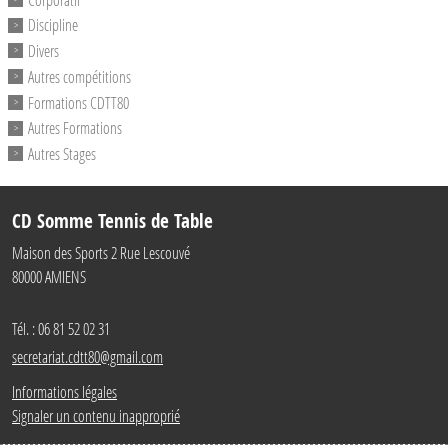
Discipline
Divers
Autres compétitions
Formations CDTT80
Autres Formations
Autres Stages
CD Somme Tennis de Table
Maison des Sports 2 Rue Lescouvé
80000
AMIENS
Tél. :
06 81 52 02 31
secretariat.cdtt80@gmail.com
Informations légales
Signaler un contenu inapproprié