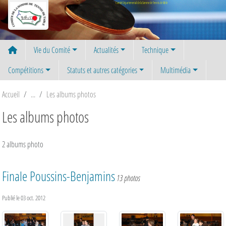
Panneau de gestion des cookies
Comité Départemental de la Somme de Tennis de Table
Vie du Comité
Actualités
Technique
Compétitions
Statuts et autres catégories
Multimédia
Accueil
Les albums photos
Les albums photos
2 albums photo
Finale Poussins-Benjamins
13 photos
Publié le
03 oct. 2012