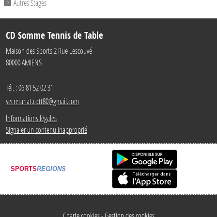
Autres Stages
CD Somme Tennis de Table
Maison des Sports 2 Rue Lescouvé
80000
AMIENS
Tél. :
06 81 52 02 31
secretariat.cdtt80@gmail.com
Informations légales
Signaler un contenu inapproprié
SPORTS
REGIONS
Charte cookies
Gestion des cookies