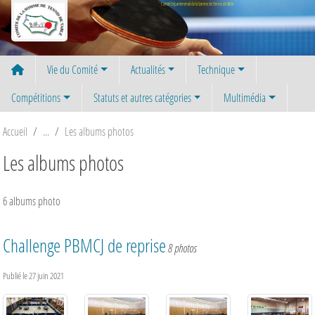
Panneau de gestion des cookies
Comité Départemental de la Somme de Tennis de Table
Vie du Comité
Actualités
Technique
Compétitions
Statuts et autres catégories
Multimédia
Accueil
Les albums photos
Les albums photos
6 albums photo
Challenge PBMCJ de reprise
8 photos
Publié le
27 juin 2021