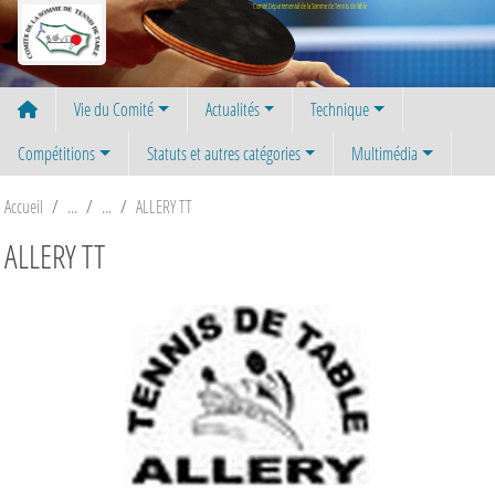
Panneau de gestion des cookies
Comité Départemental de la Somme de Tennis de Table
Vie du Comité
Actualités
Technique
Compétitions
Statuts et autres catégories
Multimédia
Accueil
ALLERY TT
ALLERY TT