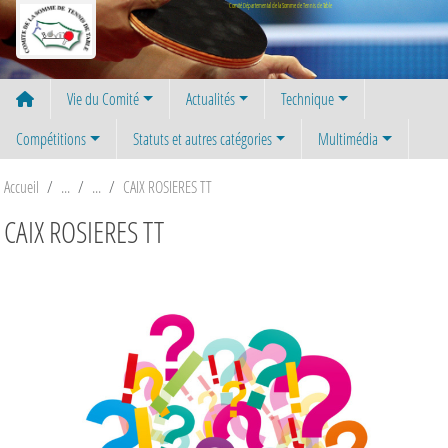
Panneau de gestion des cookies
Comité Départemental de la Somme de Tennis de Table
Vie du Comité
Actualités
Technique
Compétitions
Statuts et autres catégories
Multimédia
Accueil
CAIX ROSIERES TT
CAIX ROSIERES TT