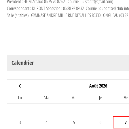
Président : HEIM Arnaud 06 75 70 02 62 - Courriel: ulstar.fr@gmail.com)
Correspondant : DUPONT Sébastien : 06 88 92 89 32 Courriel: dupontse@club-inte
Salle (4 tables) : GYMNASE ANDRE MILLE RUE DES ALLIES 80330 LONGUEAU (03 22 
Calendrier
Août 2026
Lu
Ma
Me
Je
Ve
3
4
5
6
7