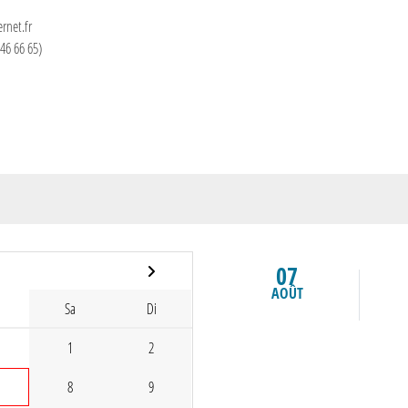
rnet.fr
46 66 65)
07
AOÛT
Sa
Di
1
2
8
9