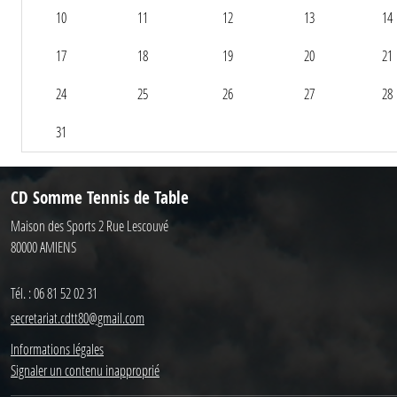
10
11
12
13
14
17
18
19
20
21
24
25
26
27
28
31
CD Somme Tennis de Table
Maison des Sports 2 Rue Lescouvé
80000
AMIENS
Tél. :
06 81 52 02 31
secretariat.cdtt80@gmail.com
Informations légales
Signaler un contenu inapproprié