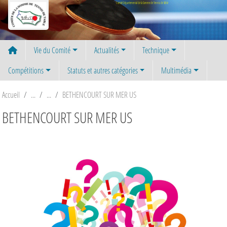
Panneau de gestion des cookies
Comité Départemental de la Somme de Tennis de Table
Vie du Comité
Actualités
Technique
Compétitions
Statuts et autres catégories
Multimédia
Accueil
BETHENCOURT SUR MER US
BETHENCOURT SUR MER US