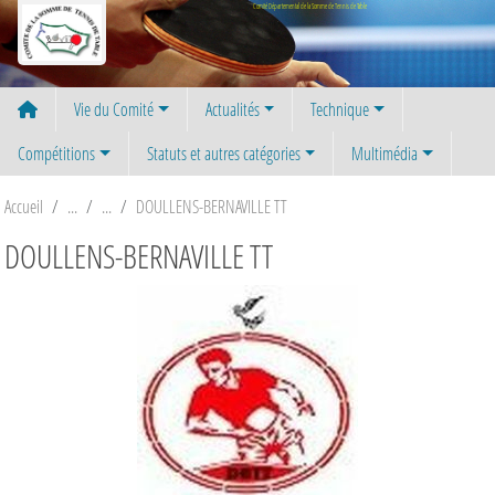
Panneau de gestion des cookies
Comité Départemental de la Somme de Tennis de Table
Vie du Comité
Actualités
Technique
Compétitions
Statuts et autres catégories
Multimédia
Accueil
DOULLENS-BERNAVILLE TT
DOULLENS-BERNAVILLE TT