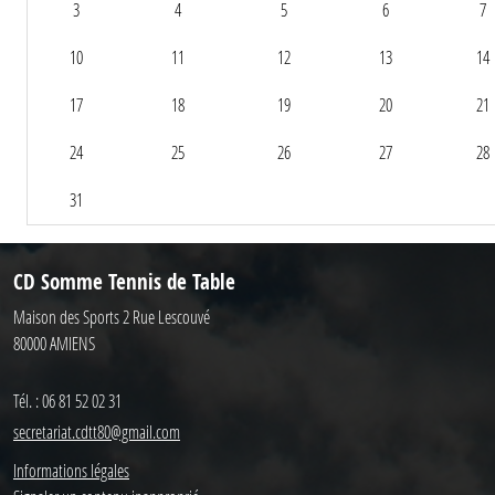
3
4
5
6
7
10
11
12
13
14
17
18
19
20
21
24
25
26
27
28
31
CD Somme Tennis de Table
Maison des Sports 2 Rue Lescouvé
80000
AMIENS
Tél. :
06 81 52 02 31
secretariat.cdtt80@gmail.com
Informations légales