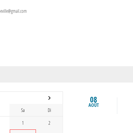
ppeville@gmail.com
08
AOÛT
Sa
Di
1
2