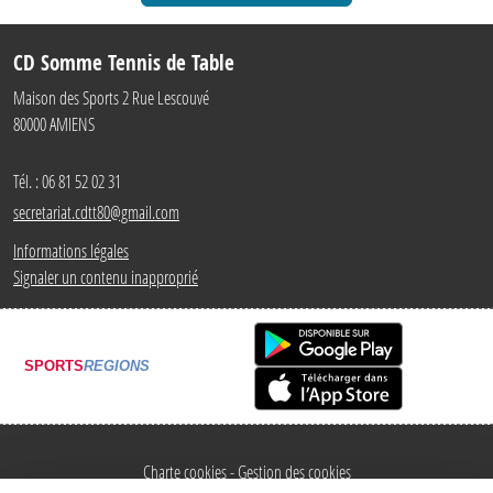
CD Somme Tennis de Table
Maison des Sports 2 Rue Lescouvé
80000
AMIENS
Tél. :
06 81 52 02 31
secretariat.cdtt80@gmail.com
Informations légales
Signaler un contenu inapproprié
SPORTS
REGIONS
Charte cookies
Gestion des cookies