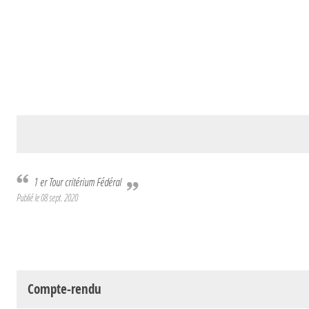
1 er Tour critérium Fédéral
Publié le
08 sept. 2020
Compte-rendu