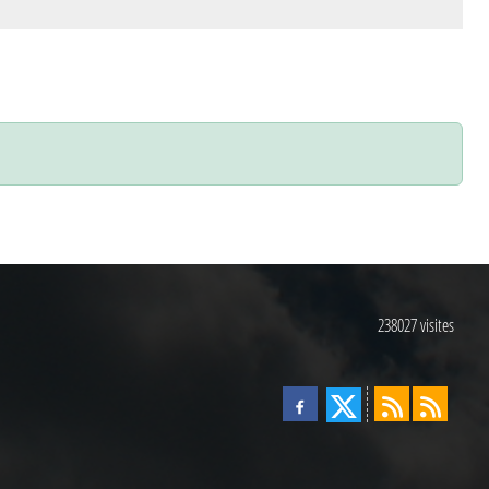
238027
visites