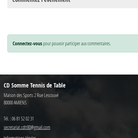
Connectez-vous
pour pouvoir participer aux commentaires.
CD Somme Tennis de Table
Maison des Sports 2 Rue Lescouvé
80000
AMIENS
Tél. :
06 81 52 02 31
secretariat.cdtt80@gmail.com
Informations légales