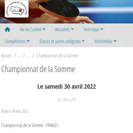
Panneau de gestion des cookies
Comité Départemental de la Somme de Tennis de Table
Vie du Comité
Actualités
Technique
Compétitions
Statuts et autres catégories
Multimédia
Accueil
Championnat de la Somme
Championnat de la Somme
Le
samedi
30
avril
2022
de 14h à 20h
Publié le
30 mars 2022
Championnat de la Somme : FINALES