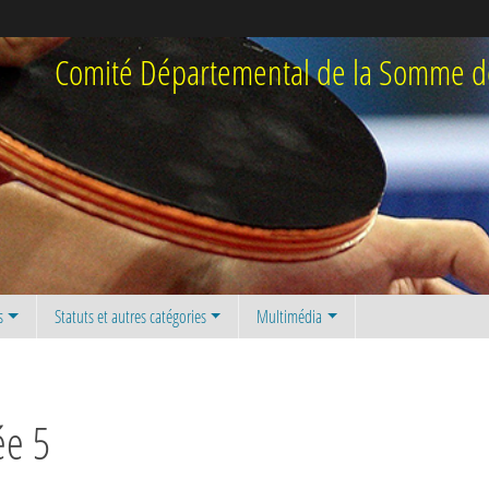
Comité Départemental de la Somme de
s
Statuts et autres catégories
Multimédia
ée 5