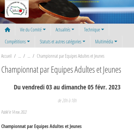
Panneau de gestion des cookies
Comité Départemental de la Somme de Tennis de Table
Vie du Comité
Actualités
Technique
Compétitions
Statuts et autres catégories
Multimédia
Accueil
Championnat par Equipes Adultes et Jeunes
Championnat par Equipes Adultes et Jeunes
Du
vendredi
03
au
dimanche
05
févr.
2023
de 20h à 18h
Publié le
14 nov. 2022
Championnat par Equipes Adultes et Jeunes