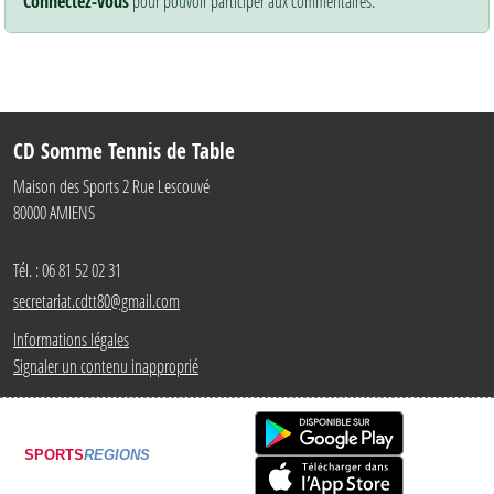
Connectez-vous
pour pouvoir participer aux commentaires.
CD Somme Tennis de Table
Maison des Sports 2 Rue Lescouvé
80000
AMIENS
Tél. :
06 81 52 02 31
secretariat.cdtt80@gmail.com
Informations légales
Signaler un contenu inapproprié
SPORTS
REGIONS