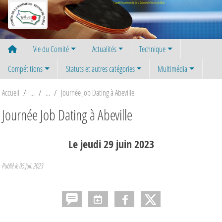
Panneau de gestion des cookies
Comité Départemental de la Somme de Tennis de Table
Vie du Comité
Actualités
Technique
Compétitions
Statuts et autres catégories
Multimédia
Accueil
Journée Job Dating à Abeville
Journée Job Dating à Abeville
Le
jeudi
29
juin
2023
Publié le
05 juil. 2023