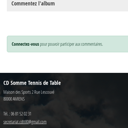
Commentez l'album
Connectez-vous
pour pouvoir participer aux commentaires.
CD Somme Tennis de Table
Maison des Sports 2 Rue Lescouvé
80000
AMIENS
Tél. :
06 81 52 02 31
secretariat.cdtt80@gmail.com