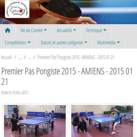
Panneau de gestion des cookies
Comité Départemental de la Somme de Tennis de Table
Vie du Comité
Actualités
Technique
Compétitions
Statuts et autres catégories
Multimédia
Accueil
Premier Pas Pongiste 2015 - AMIENS - 2015 01 21
Premier Pas Pongiste 2015 - AMIENS - 2015 01
21
Publié le
10 févr. 2015