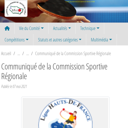
Panneau de gestion des cookies
Comité Départemental de la Somme de Tennis de Table
Vie du Comité
Actualités
Technique
Compétitions
Statuts et autres catégories
Multimédia
Accueil
Communiqué de la Commission Sportive Régionale
Communiqué de la Commission Sportive
Régionale
Publiée le
07 mai 2021