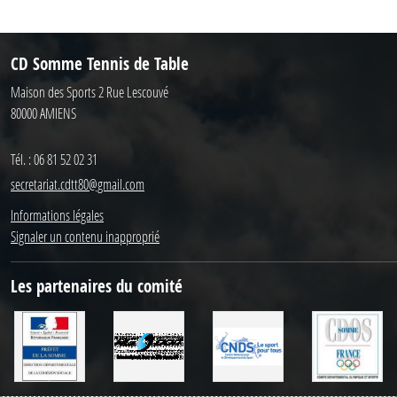
CD Somme Tennis de Table
Maison des Sports 2 Rue Lescouvé
80000
AMIENS
Tél. :
06 81 52 02 31
secretariat.cdtt80@gmail.com
Informations légales
Signaler un contenu inapproprié
Les partenaires du comité