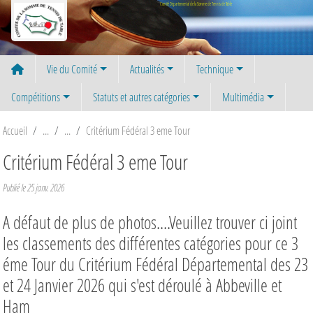
Panneau de gestion des cookies
Comité Départemental de la Somme de Tennis de Table
Vie du Comité
Actualités
Technique
Compétitions
Statuts et autres catégories
Multimédia
Accueil
Critérium Fédéral 3 eme Tour
Critérium Fédéral 3 eme Tour
Publié le
25 janv. 2026
A défaut de plus de photos....Veuillez trouver ci joint
les classements des différentes catégories pour ce 3
éme Tour du Critérium Fédéral Départemental des 23
et 24 Janvier 2026 qui s'est déroulé à Abbeville et
Ham