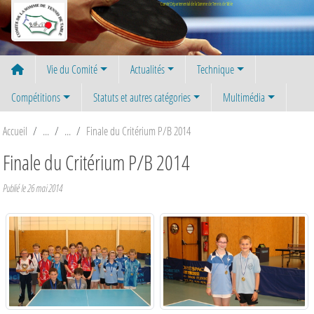
Panneau de gestion des cookies
Comité Départemental de la Somme de Tennis de Table
Vie du Comité
Actualités
Technique
Compétitions
Statuts et autres catégories
Multimédia
Accueil
Finale du Critérium P/B 2014
Finale du Critérium P/B 2014
Publié le
26 mai 2014