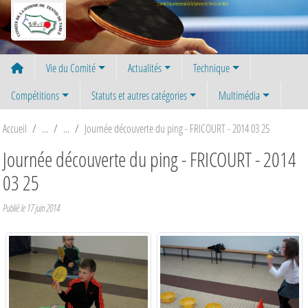
Panneau de gestion des cookies
Comité Départemental de la Somme de Tennis de Table
Vie du Comité
Actualités
Technique
Compétitions
Statuts et autres catégories
Multimédia
Accueil
Journée découverte du ping - FRICOURT - 2014 03 25
Journée découverte du ping - FRICOURT - 2014
03 25
Publié le
17 juin 2014