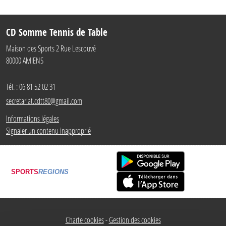
CD Somme Tennis de Table
Maison des Sports 2 Rue Lescouvé
80000
AMIENS
Tél. :
06 81 52 02 31
secretariat.cdtt80@gmail.com
Informations légales
Signaler un contenu inapproprié
SPORTS
REGIONS
Charte cookies
Gestion des cookies