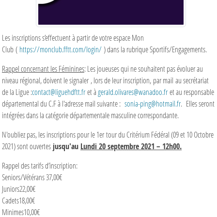
Les inscriptions s’effectuent à partir de votre espace Mon
Club (
https://monclub.fftt.com/login/
) dans la rubrique Sportifs/Engagements.
Rappel concernant les Féminines
: Les joueuses qui ne souhaitent pas évoluer au
niveau régional, doivent le signaler , lors de leur inscription, par mail au secrétariat
de la Ligue :
contact@liguehdftt.fr
et à
gerald.olivares@wanadoo.fr
et au responsable
départemental du C.F à l'adresse mail suivante :
sonia-ping@hotmail.fr
. Elles seront
intégrées dans la catégorie départementale masculine correspondante.
N'oubliez pas, les inscriptions pour le 1er tour du Critérium Fédéral (09 et 10 Octobre
2021) sont ouvertes
jusqu'au
Lundi 20 septembre 2021 – 12h00.
Rappel des tarifs d’inscription:
Seniors/Vétérans 37,00€
Juniors22,00€
Cadets18,00€
Minimes10,00€