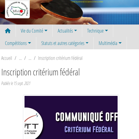
Panneau de gestion des cookies
Comité Départemental de la Somme de Tennis de Table
Vie du Comité
Actualités
Technique
Compétitions
Statuts et autres catégories
Multimédia
Accueil
Inscription critérium fédéral
Inscription critérium fédéral
Publiée le
15 sept. 2021