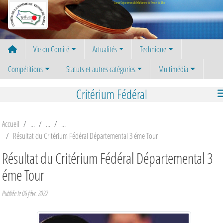
Panneau de gestion des cookies
Comité Départemental de la Somme de Tennis de Table
Vie du Comité
Actualités
Technique
Compétitions
Statuts et autres catégories
Multimédia
Critérium Fédéral
Accueil
Résultat du Critérium Fédéral Départemental 3 éme Tour
Résultat du Critérium Fédéral Départemental 3
éme Tour
Publiée le
06 févr. 2022