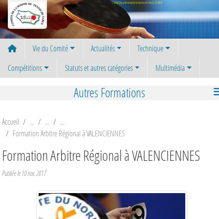
Panneau de gestion des cookies
Comité Départemental de la Somme de Tennis de Table
Vie du Comité
Actualités
Technique
Compétitions
Statuts et autres catégories
Multimédia
Autres Formations
Accueil
Formation Arbitre Régional à VALENCIENNES
Formation Arbitre Régional à VALENCIENNES
Publiée le
10 nov. 2017