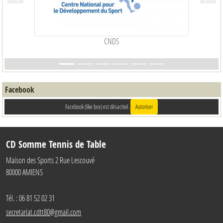
Précedent
Suiva
CNDS
Facebook
Facebook (like box) est désactivé.
Autoriser
CD Somme Tennis de Table
Maison des Sports 2 Rue Lescouvé
80000
AMIENS
Tél. :
06 81 52 02 31
secretariat.cdtt80@gmail.com