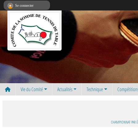
Panneau de gestion des cookies
Se connecter
Vie du Comité
Actualités
Technique
Compétition
CHAMPIONNAT PAR 