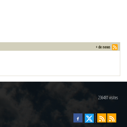
+ de news
236481
visites