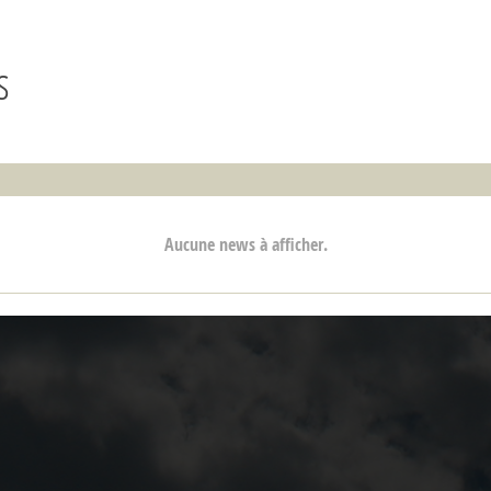
s
Aucune news à afficher.