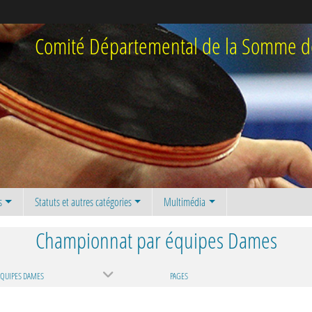
Comité Départemental de la Somme de
s
Statuts et autres catégories
Multimédia
Championnat par équipes Dames
ÉQUIPES DAMES
PAGES