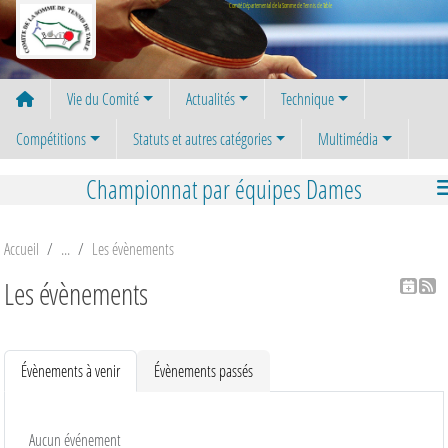
Panneau de gestion des cookies
Comité Départemental de la Somme de Tennis de Table
Vie du Comité
Actualités
Technique
Compétitions
Statuts et autres catégories
Multimédia
Championnat par équipes Dames
Accueil
Les évènements
Les évènements
Évènements à venir
Évènements passés
Aucun événement