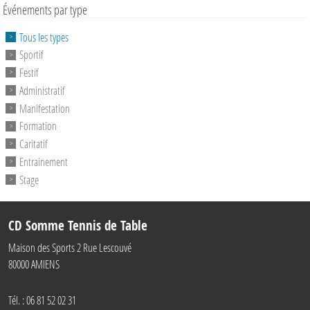
Événements par type
Tous les types
Sportif
Festif
Administratif
Manifestation
Formation
Caritatif
Entrainement
Stage
CD Somme Tennis de Table
Maison des Sports 2 Rue Lescouvé
80000
AMIENS
Tél. :
06 81 52 02 31