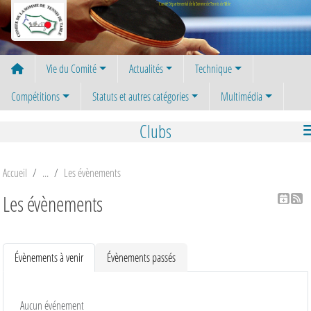
Panneau de gestion des cookies
Comité Départemental de la Somme de Tennis de Table
Vie du Comité
Actualités
Technique
Compétitions
Statuts et autres catégories
Multimédia
Clubs
Accueil
Les évènements
Les évènements
Évènements à venir
Évènements passés
Aucun événement