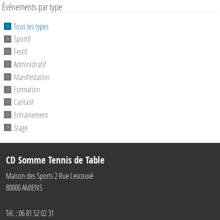
Événements par type
Tous les types
Sportif
Festif
Administratif
Manifestation
Formation
Caritatif
Entrainement
Stage
CD Somme Tennis de Table
Maison des Sports 2 Rue Lescouvé
80000
AMIENS
Tél. :
06 81 52 02 31