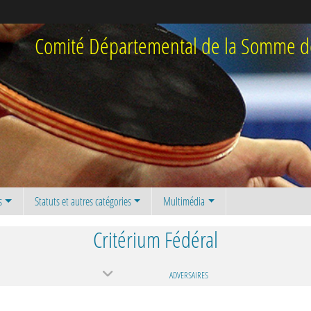
Comité Départemental de la Somme de
s
Statuts et autres catégories
Multimédia
Critérium Fédéral
ADVERSAIRES