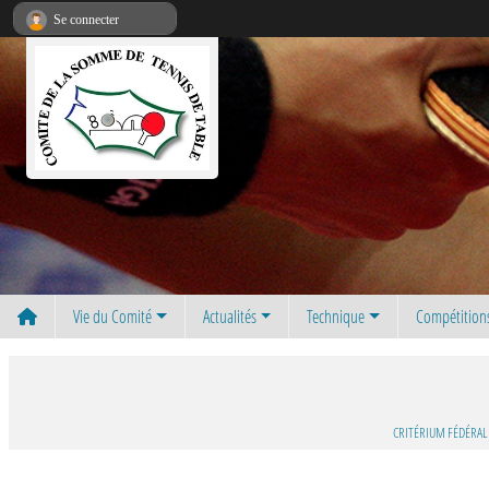
Panneau de gestion des cookies
Se connecter
Vie du Comité
Actualités
Technique
Compétition
CRITÉRIUM FÉDÉRAL