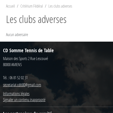
Accueil
Critérium Fédéral
Les clubs adverses
Les clubs adverses
Aucun adversaire
CD Somme Tennis de Table
Maison des Sports 2 Rue Lescouvé
80000
AMIENS
Tél. :
06 81 52 02 31
secretariat.cdtt80@gmail.com
Informations légales
Signaler un contenu inapproprié