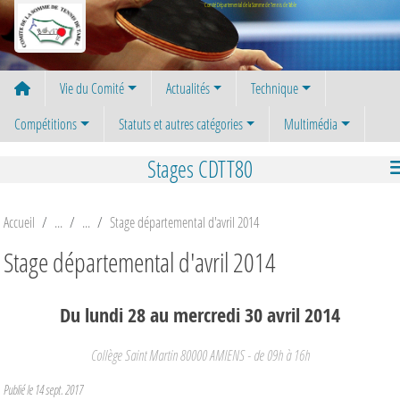
Panneau de gestion des cookies
Comité Départemental de la Somme de Tennis de Table
Vie du Comité
Actualités
Technique
Compétitions
Statuts et autres catégories
Multimédia
Stages CDTT80
Accueil
Stage départemental d'avril 2014
Stage départemental d'avril 2014
Du
lundi
28
au
mercredi
30
avril
2014
Collège Saint Martin
80000
AMIENS
- de 09h à 16h
Publié le
14 sept. 2017