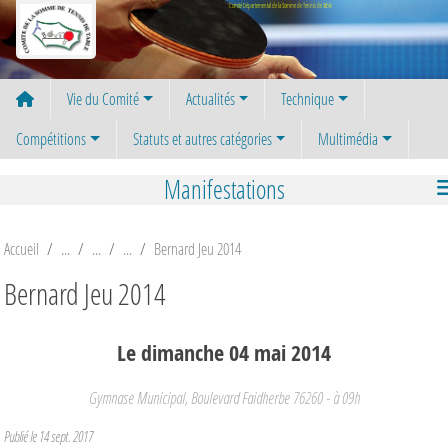
Panneau de gestion des cookies
Comité Départemental de la Somme de Tennis de Table
Vie du Comité
Actualités
Technique
Compétitions
Statuts et autres catégories
Multimédia
Manifestations
Accueil
Bernard Jeu 2014
Bernard Jeu 2014
Le
dimanche
04
mai
2014
Gymnase Municipal, Boulevard Faidherbe
76260
- à 09h
Publié le
14 sept. 2017