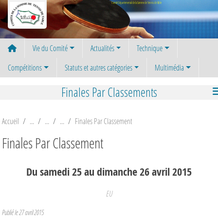
Panneau de gestion des cookies
Comité Départemental de la Somme de Tennis de Table
Vie du Comité
Actualités
Technique
Compétitions
Statuts et autres catégories
Multimédia
Finales Par Classements
Accueil
Finales Par Classement
Finales Par Classement
Du
samedi
25
au
dimanche
26
avril
2015
EU
Publié le
27 avril 2015