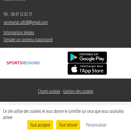
Tél. :
06 81 52 02 31
secretariat.cdtt80@gmail.com
Informations légales
Signaler un contenu inapproprié
SPORTS
REGIONS
Charte cookies
Gestion des cookies
Ce site utilise des cookies et vous donne le contrôle sur ceux que vous souhaitez
activer
Tout accepter
Tout refuser
Personnaliser
Envie de participer ?
Connexion