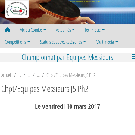
Panneau de gestion des cookies
Comité Départemental de la Somme de Tennis de Table
Vie du Comité
Actualités
Technique
Compétitions
Statuts et autres catégories
Multimédia
Championnat par Equipes Messieurs
Accueil
Chpt/Equipes Messieurs J5 Ph2
Chpt/Equipes Messieurs J5 Ph2
Le
vendredi
10
mars
2017