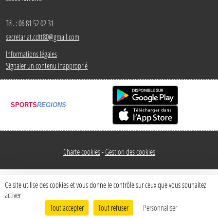
Tél. :
06 81 52 02 31
secretariat.cdtt80@gmail.com
Informations légales
Signaler un contenu inapproprié
SPORTS
REGIONS
Charte cookies
Gestion des cookies
Ce site utilise des cookies et vous donne le contrôle sur ceux que vous souhaitez
activer
Tout accepter
Tout refuser
Personnaliser
Envie de participer ?
Connexion