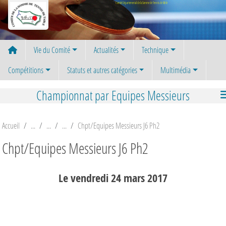
Panneau de gestion des cookies
Comité Départemental de la Somme de Tennis de Table
Vie du Comité
Actualités
Technique
Compétitions
Statuts et autres catégories
Multimédia
Championnat par Equipes Messieurs
Accueil
Chpt/Equipes Messieurs J6 Ph2
Chpt/Equipes Messieurs J6 Ph2
Le
vendredi
24
mars
2017