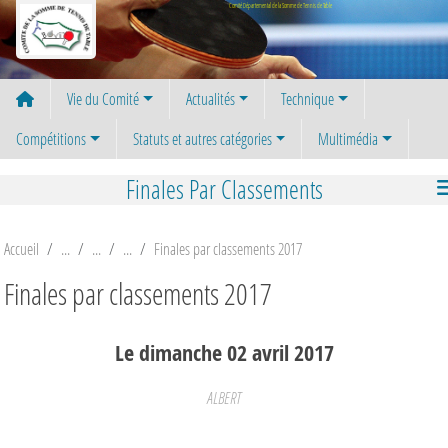
Panneau de gestion des cookies
Comité Départemental de la Somme de Tennis de Table
Vie du Comité
Actualités
Technique
Compétitions
Statuts et autres catégories
Multimédia
Finales Par Classements
Accueil
Finales par classements 2017
Finales par classements 2017
Le
dimanche
02
avril
2017
ALBERT