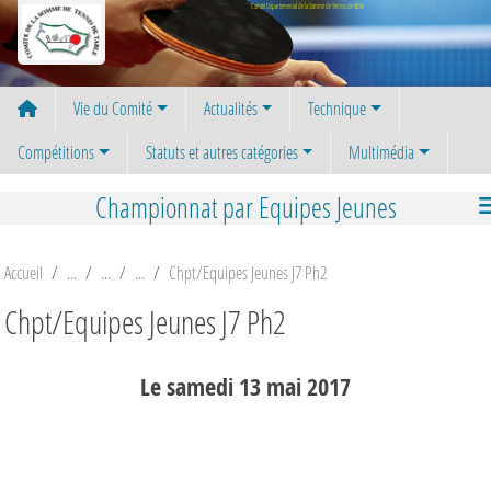
Panneau de gestion des cookies
Comité Départemental de la Somme de Tennis de Table
Vie du Comité
Actualités
Technique
Compétitions
Statuts et autres catégories
Multimédia
Championnat par Equipes Jeunes
Accueil
Chpt/Equipes Jeunes J7 Ph2
Chpt/Equipes Jeunes J7 Ph2
Le
samedi
13
mai
2017