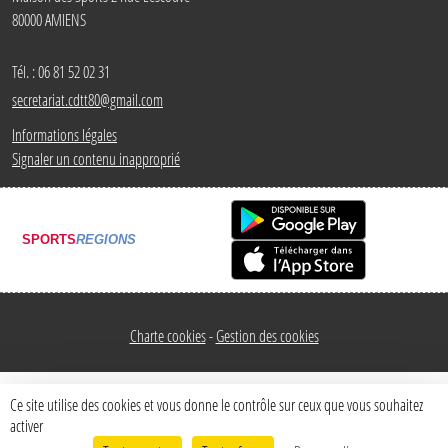
80000
AMIENS
Tél. :
06 81 52 02 31
secretariat.cdtt80@gmail.com
Informations légales
Signaler un contenu inapproprié
SPORTS
REGIONS
Charte cookies
Gestion des cookies
Ce site utilise des cookies et vous donne le contrôle sur ceux que vous souhaitez
activer