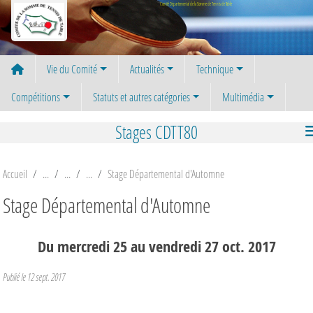
Panneau de gestion des cookies
Comité Départemental de la Somme de Tennis de Table
Vie du Comité
Actualités
Technique
Compétitions
Statuts et autres catégories
Multimédia
Stages CDTT80
Accueil
Stage Départemental d'Automne
Stage Départemental d'Automne
Du
mercredi
25
au
vendredi
27
oct.
2017
Publié le
12 sept. 2017