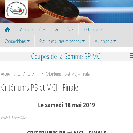
Panneau de gestion des cookies
Comité Départemental de la Somme de Tennis de Table
Vie du Comité
Actualités
Technique
Compétitions
Statuts et autres catégories
Multimédia
Coupes de la Somme BP MCJ
Accueil
Critériums PB et MCJ - Finale
Critériums PB et MCJ - Finale
Le
samedi
18
mai
2019
Publié le
17 juin 2018
CRITERIUMS PB et MCJ - FINALE