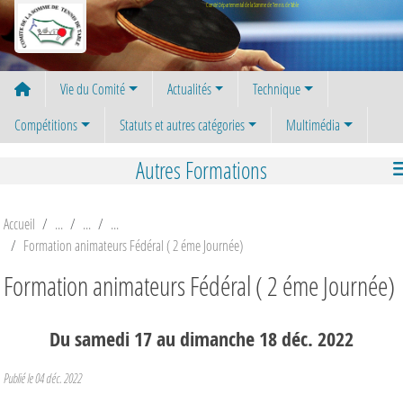
Panneau de gestion des cookies
Comité Départemental de la Somme de Tennis de Table
Vie du Comité
Actualités
Technique
Compétitions
Statuts et autres catégories
Multimédia
Autres Formations
Accueil
Formation animateurs Fédéral ( 2 éme Journée)
Formation animateurs Fédéral ( 2 éme Journée)
Du
samedi
17
au
dimanche
18
déc.
2022
Publié le
04 déc. 2022