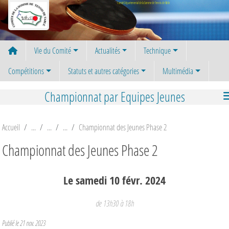
Panneau de gestion des cookies
Comité Départemental de la Somme de Tennis de Table
Vie du Comité
Actualités
Technique
Compétitions
Statuts et autres catégories
Multimédia
Championnat par Equipes Jeunes
Accueil
Championnat des Jeunes Phase 2
Championnat des Jeunes Phase 2
Le
samedi
10
févr.
2024
de 13h30 à 18h
Publié le
21 nov. 2023