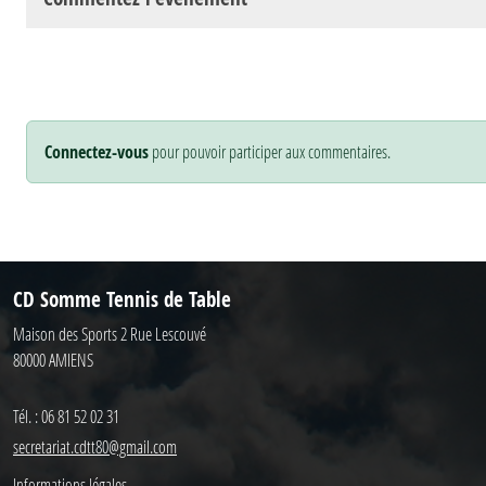
Connectez-vous
pour pouvoir participer aux commentaires.
CD Somme Tennis de Table
Maison des Sports 2 Rue Lescouvé
80000
AMIENS
Tél. :
06 81 52 02 31
secretariat.cdtt80@gmail.com
Informations légales