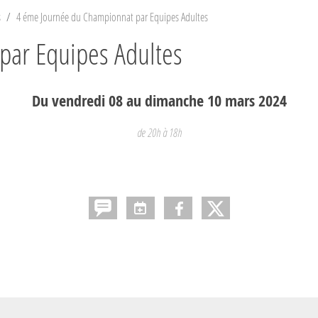
s
4 éme Journée du Championnat par Equipes Adultes
par Equipes Adultes
Du
vendredi
08
au
dimanche
10
mars
2024
de 20h à 18h