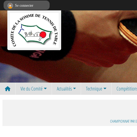
Panneau de gestion des cookies
Se connecter
Vie du Comité
Actualités
Technique
Compétition
CHAMPIONNAT PAR E