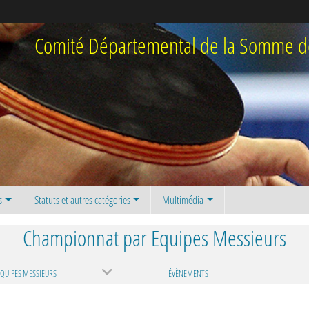
Comité Départemental de la Somme de
s
Statuts et autres catégories
Multimédia
Championnat par Equipes Messieurs
QUIPES MESSIEURS
ÉVÈNEMENTS