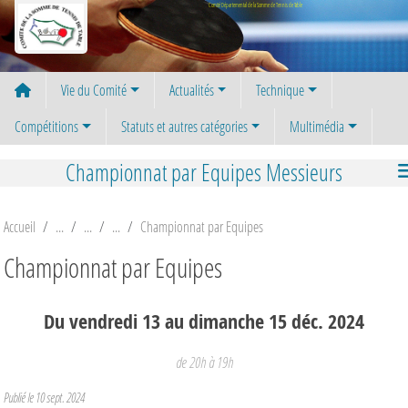
Panneau de gestion des cookies
Comité Départemental de la Somme de Tennis de Table
Vie du Comité
Actualités
Technique
Compétitions
Statuts et autres catégories
Multimédia
Championnat par Equipes Messieurs
Accueil
Championnat par Equipes
Championnat par Equipes
Du
vendredi
13
au
dimanche
15
déc.
2024
de 20h à 19h
Publié le
10 sept. 2024