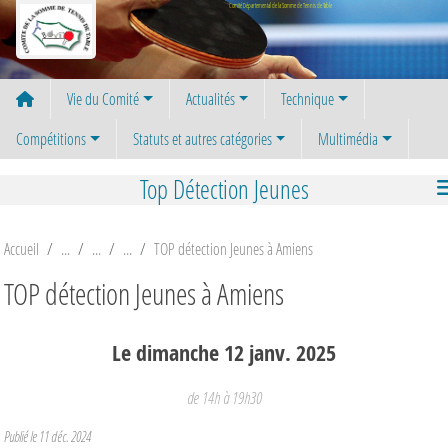
Panneau de gestion des cookies
Comité Départemental de la Somme de Tennis de Table
Vie du Comité
Actualités
Technique
Compétitions
Statuts et autres catégories
Multimédia
Top Détection Jeunes
Accueil
TOP détection Jeunes à Amiens
TOP détection Jeunes à Amiens
Le
dimanche
12
janv.
2025
de 14h à 19h30
Publié le
11 déc. 2024