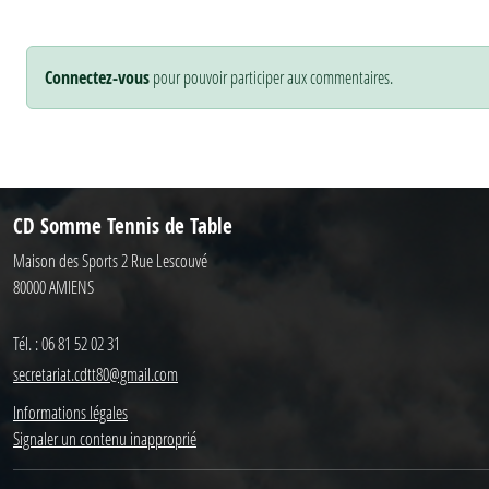
Connectez-vous
pour pouvoir participer aux commentaires.
CD Somme Tennis de Table
Maison des Sports 2 Rue Lescouvé
80000
AMIENS
Tél. :
06 81 52 02 31
secretariat.cdtt80@gmail.com
Informations légales
Signaler un contenu inapproprié