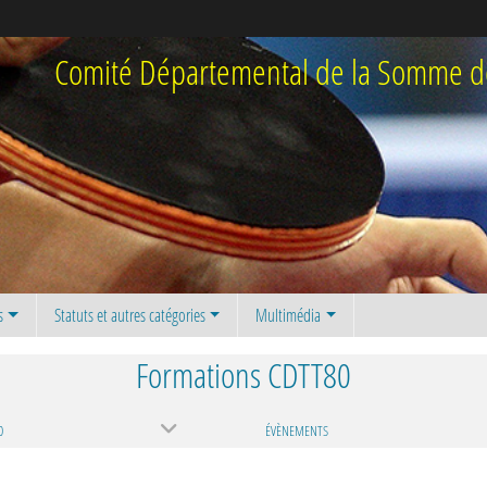
Comité Départemental de la Somme de
s
Statuts et autres catégories
Multimédia
Formations CDTT80
0
ÉVÈNEMENTS