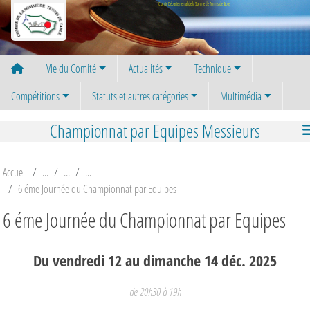
Panneau de gestion des cookies
Comité Départemental de la Somme de Tennis de Table
Vie du Comité
Actualités
Technique
Compétitions
Statuts et autres catégories
Multimédia
Championnat par Equipes Messieurs
Accueil
6 éme Journée du Championnat par Equipes
6 éme Journée du Championnat par Equipes
Du
vendredi
12
au
dimanche
14
déc.
2025
de 20h30 à 19h