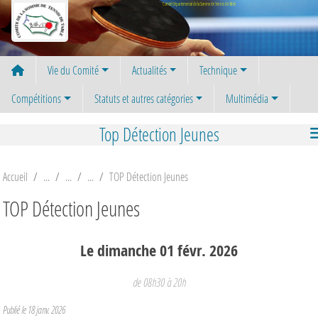
Panneau de gestion des cookies
Comité Départemental de la Somme de Tennis de Table
Vie du Comité
Actualités
Technique
Compétitions
Statuts et autres catégories
Multimédia
Top Détection Jeunes
Accueil
TOP Détection Jeunes
TOP Détection Jeunes
Le
dimanche
01
févr.
2026
de 08h30 à 20h
Publié le
18 janv. 2026