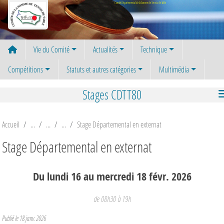
Panneau de gestion des cookies
Comité Départemental de la Somme de Tennis de Table
Vie du Comité
Actualités
Technique
Compétitions
Statuts et autres catégories
Multimédia
Stages CDTT80
Accueil
Stage Départemental en externat
Stage Départemental en externat
Du
lundi
16
au
mercredi
18
févr.
2026
de 08h30 à 19h
Publié le
18 janv. 2026