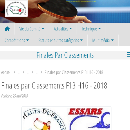
Panneau de gestion des cookies
Comité Départemental de la Somme de Tennis de Table
Vie du Comité
Actualités
Technique
Compétitions
Statuts et autres catégories
Multimédia
Finales Par Classements
Accueil
Finales par Classements F13 H16 - 2018
Finales par Classements F13 H16 - 2018
Publiée le
25 avril 2018