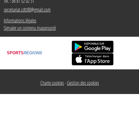
Tél. :
06 81 52 02 31
secretariat.cdtt80@gmail.com
Informations légales
Signaler un contenu inapproprié
SPORTS
REGIONS
Charte cookies
Gestion des cookies