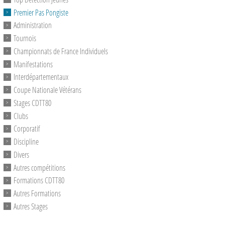
Premier Pas Pongiste
Administration
Tournois
Championnats de France Individuels
Manifestations
Interdépartementaux
Coupe Nationale Vétérans
Stages CDTT80
Clubs
Corporatif
Discipline
Divers
Autres compétitions
Formations CDTT80
Autres Formations
Autres Stages