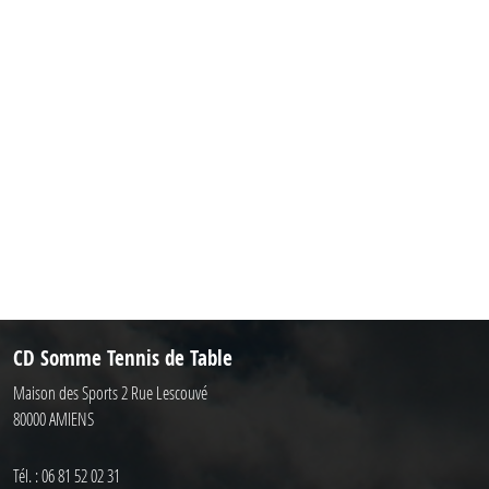
CD Somme Tennis de Table
Maison des Sports 2 Rue Lescouvé
80000
AMIENS
Tél. :
06 81 52 02 31