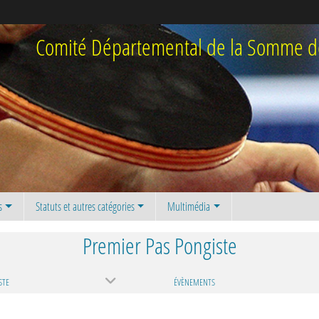
Comité Départemental de la Somme de
s
Statuts et autres catégories
Multimédia
Premier Pas Pongiste
STE
ÉVÈNEMENTS