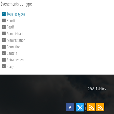
Événements par type
Tous les types
Sportif
Festif
Administratif
Manifestation
Formation
Caritatif
Entrainement
Stage
236611
visites